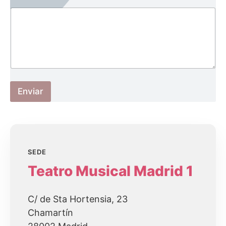
r
i
o
*
C
o
m
e
n
t
Enviar
a
r
i
o
SEDE
Teatro Musical Madrid 1
C/ de Sta Hortensia, 23
Chamartín