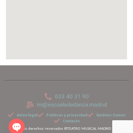
633 40 31 90
mi@escueladedanza.madrid
Aviso legal
Políticas y privacidad
Quiénes Somos
Contacto
Todos los derechos reservados ©TEATRO MUSICAL MADRID 2026.